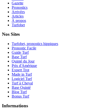
Gazette
Pronostics
Arrivées
Articles
À propos
Turfobet
Nos Sites
Turfobet, pronostics hippiques
Pronostic Facile
Guide Turf
Base Turf
Quinté du Jour
Prix d'Amérique
Expert Trot
Made in Turf
Logiciel Turf
Turf à Cheval
Base Quinté
Blog Turf
Bonus Turf
Informations