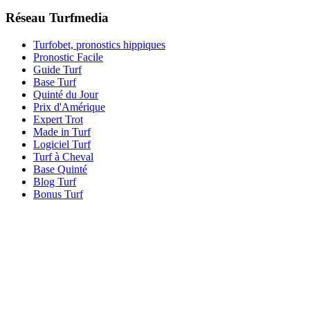
Réseau Turfmedia
Turfobet, pronostics hippiques
Pronostic Facile
Guide Turf
Base Turf
Quinté du Jour
Prix d'Amérique
Expert Trot
Made in Turf
Logiciel Turf
Turf à Cheval
Base Quinté
Blog Turf
Bonus Turf