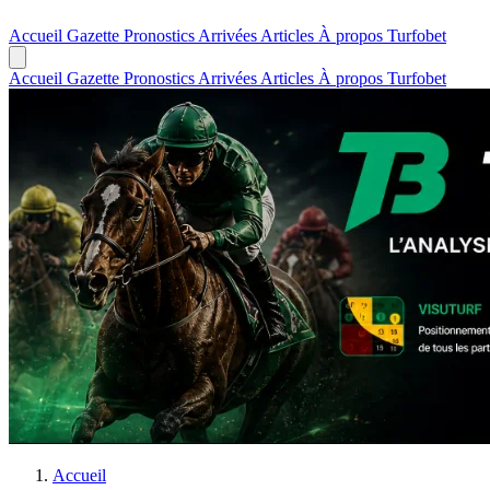
Accueil
Gazette
Pronostics
Arrivées
Articles
À propos
Turfobet
Accueil
Gazette
Pronostics
Arrivées
Articles
À propos
Turfobet
Accueil