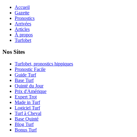
Accueil
Gazette
Pronostics
Arrivées
Articles
À propos
Turfobet
Nos Sites
Turfobet, pronostics hippiques
Pronostic Facile
Guide Turf
Base Turf
Quinté du Jour
Prix d'Amérique
Expert Trot
Made in Turf
Logiciel Turf
Turf à Cheval
Base Quinté
Blog Turf
Bonus Turf