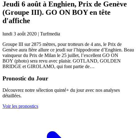
Jeudi 6 août à Enghien, Prix de Genève
(Groupe III). GO ON BOY en tête
d'affiche
lundi 3 août 2020
|
Turfmedia
Groupe III sur 2875 mètres, pour trotteurs de 4 ans, le Prix de
Genève aura fière allure ce jeudi sur l’hippodrome d’Enghien. Beau
vainqueur du Prix de Milan le 25 juillet, l’excellent GO ON
BOY (photo) sera revu avec plaisir. GOTLAND, GOLDEN
BRIDGE et GIROLAMO, qui font partie de…
Pronostic du Jour
Découvrez notre sélection quinté+ du jour avec nos analyses
détaillées.
Voir les pronostics