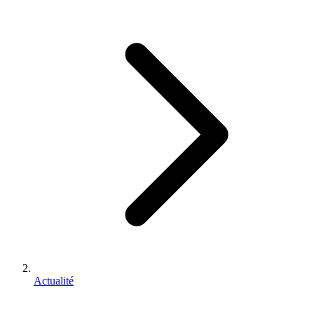
Actualité