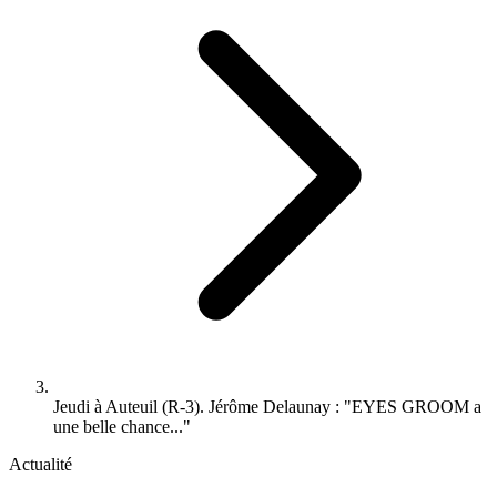
Jeudi à Auteuil (R-3). Jérôme Delaunay : "EYES GROOM a
une belle chance..."
Actualité