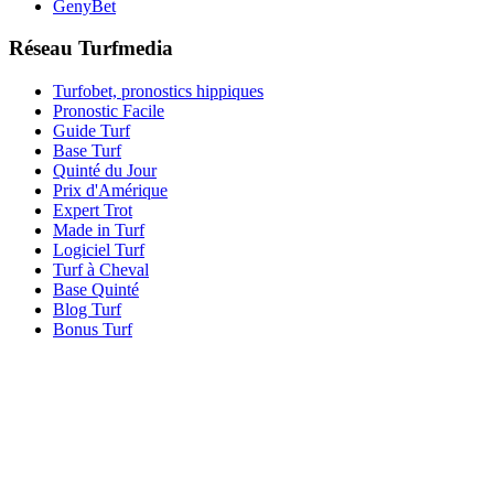
GenyBet
Réseau Turfmedia
Turfobet, pronostics hippiques
Pronostic Facile
Guide Turf
Base Turf
Quinté du Jour
Prix d'Amérique
Expert Trot
Made in Turf
Logiciel Turf
Turf à Cheval
Base Quinté
Blog Turf
Bonus Turf