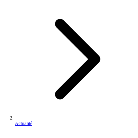
Actualité