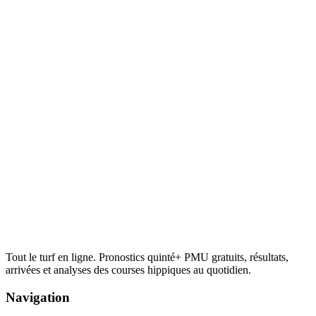
Tout le turf en ligne. Pronostics quinté+ PMU gratuits, résultats,
arrivées et analyses des courses hippiques au quotidien.
Navigation