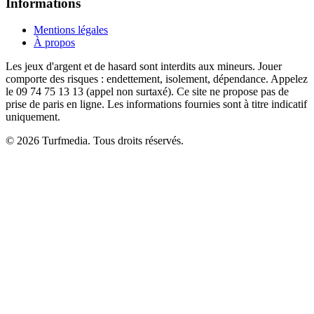
Informations
Mentions légales
À propos
Les jeux d'argent et de hasard sont interdits aux mineurs. Jouer
comporte des risques : endettement, isolement, dépendance. Appelez
le 09 74 75 13 13 (appel non surtaxé). Ce site ne propose pas de
prise de paris en ligne. Les informations fournies sont à titre indicatif
uniquement.
© 2026 Turfmedia. Tous droits réservés.