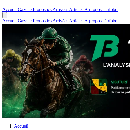
Accueil
Gazette
Pronostics
Arrivées
Articles
À propos
Turfobet
Accueil
Gazette
Pronostics
Arrivées
Articles
À propos
Turfobet
Accueil