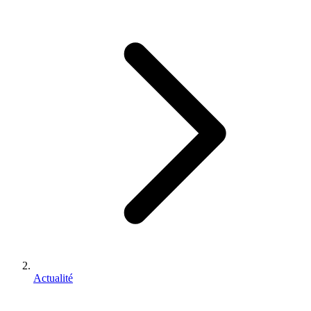
Actualité