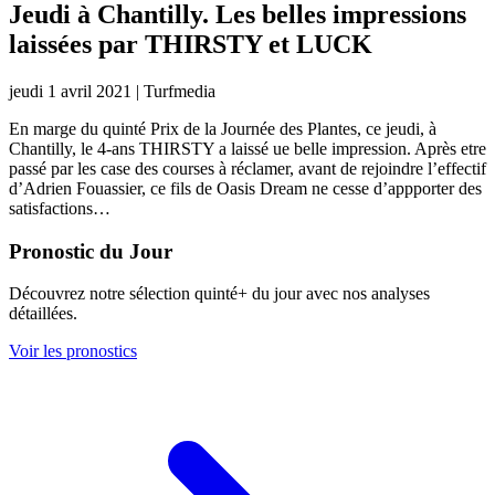
Jeudi à Chantilly. Les belles impressions
laissées par THIRSTY et LUCK
jeudi 1 avril 2021
|
Turfmedia
En marge du quinté Prix de la Journée des Plantes, ce jeudi, à
Chantilly, le 4-ans THIRSTY a laissé ue belle impression. Après etre
passé par les case des courses à réclamer, avant de rejoindre l’effectif
d’Adrien Fouassier, ce fils de Oasis Dream ne cesse d’appporter des
satisfactions…
Pronostic du Jour
Découvrez notre sélection quinté+ du jour avec nos analyses
détaillées.
Voir les pronostics