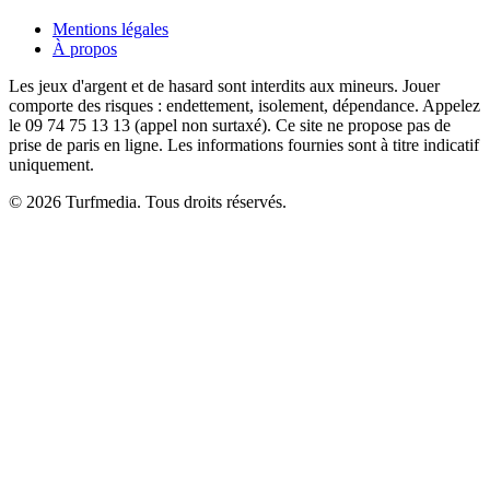
Mentions légales
À propos
Les jeux d'argent et de hasard sont interdits aux mineurs. Jouer
comporte des risques : endettement, isolement, dépendance. Appelez
le 09 74 75 13 13 (appel non surtaxé). Ce site ne propose pas de
prise de paris en ligne. Les informations fournies sont à titre indicatif
uniquement.
© 2026 Turfmedia. Tous droits réservés.