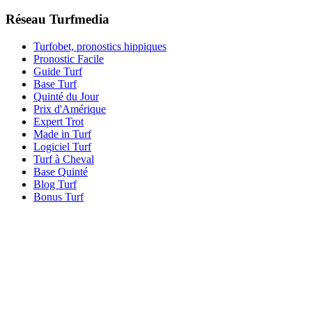
Réseau Turfmedia
Turfobet, pronostics hippiques
Pronostic Facile
Guide Turf
Base Turf
Quinté du Jour
Prix d'Amérique
Expert Trot
Made in Turf
Logiciel Turf
Turf à Cheval
Base Quinté
Blog Turf
Bonus Turf