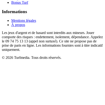
Bonus Turf
Informations
Mentions légales
À propos
Les jeux d'argent et de hasard sont interdits aux mineurs. Jouer
comporte des risques : endettement, isolement, dépendance. Appelez
le 09 74 75 13 13 (appel non surtaxé). Ce site ne propose pas de
prise de paris en ligne. Les informations fournies sont à titre indicatif
uniquement.
© 2026 Turfmedia. Tous droits réservés.