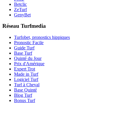
Betclic
ZeTurf
GenyBet
Réseau Turfmedia
Turfobet, pronostics hippiques
Pronostic Facile
Guide Turf
Base Turf
Quinté du Jour
Prix d'Amérique
Expert Trot
Made in Turf
Logiciel Turf
Turf à Cheval
Base Quinté
Blog Turf
Bonus Turf