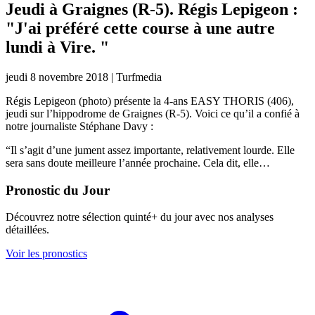
Jeudi à Graignes (R-5). Régis Lepigeon :
"J'ai préféré cette course à une autre
lundi à Vire. "
jeudi 8 novembre 2018
|
Turfmedia
Régis Lepigeon (photo) présente la 4-ans EASY THORIS (406),
jeudi sur l’hippodrome de Graignes (R-5). Voici ce qu’il a confié à
notre journaliste Stéphane Davy :
“Il s’agit d’une jument assez importante, relativement lourde. Elle
sera sans doute meilleure l’année prochaine. Cela dit, elle…
Pronostic du Jour
Découvrez notre sélection quinté+ du jour avec nos analyses
détaillées.
Voir les pronostics