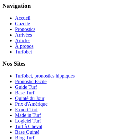
Navigation
Accueil
Gazette
Pronostics
Arrivées
Articles
À propos
Turfobet
Nos Sites
Turfobet, pronostics hippiques
Pronostic Facile
Guide Turf
Base Turf
Quinté du Jour
Prix d'Amérique
Expert Trot
Made in Turf
Logiciel Turf
Turf à Cheval
Base Quinté
Blog Turf