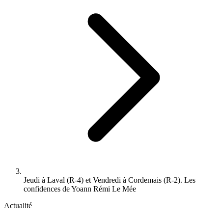
Jeudi à Laval (R-4) et Vendredi à Cordemais (R-2). Les
confidences de Yoann Rémi Le Mée
Actualité