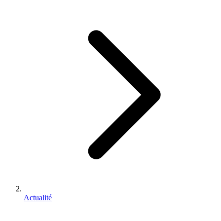
Actualité