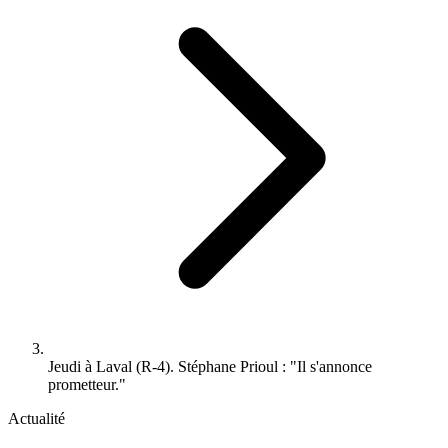
Jeudi à Laval (R-4). Stéphane Prioul : "Il s'annonce
prometteur."
Actualité