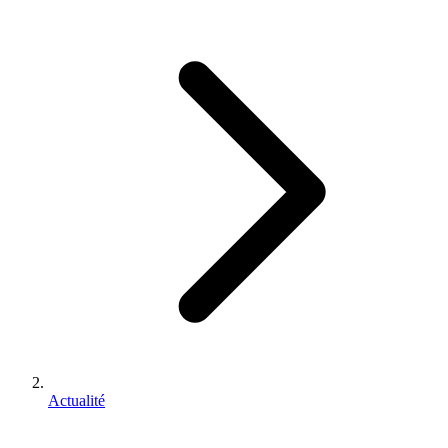
Actualité