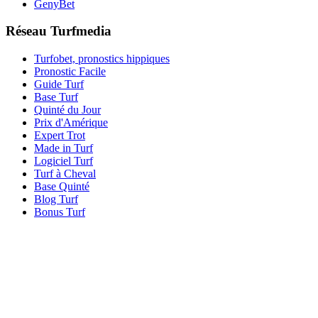
GenyBet
Réseau Turfmedia
Turfobet, pronostics hippiques
Pronostic Facile
Guide Turf
Base Turf
Quinté du Jour
Prix d'Amérique
Expert Trot
Made in Turf
Logiciel Turf
Turf à Cheval
Base Quinté
Blog Turf
Bonus Turf