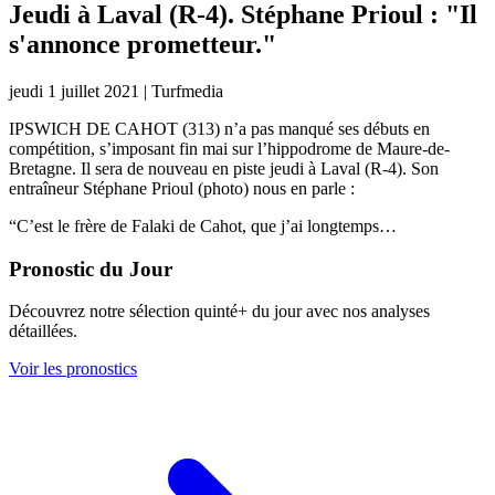
Jeudi à Laval (R-4). Stéphane Prioul : "Il
s'annonce prometteur."
jeudi 1 juillet 2021
|
Turfmedia
IPSWICH DE CAHOT (313) n’a pas manqué ses débuts en
compétition, s’imposant fin mai sur l’hippodrome de Maure-de-
Bretagne. Il sera de nouveau en piste jeudi à Laval (R-4). Son
entraîneur Stéphane Prioul (photo) nous en parle :
“C’est le frère de Falaki de Cahot, que j’ai longtemps…
Pronostic du Jour
Découvrez notre sélection quinté+ du jour avec nos analyses
détaillées.
Voir les pronostics