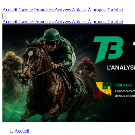
Accueil
Gazette
Pronostics
Arrivées
Articles
À propos
Turfobet
Accueil
Gazette
Pronostics
Arrivées
Articles
À propos
Turfobet
Accueil