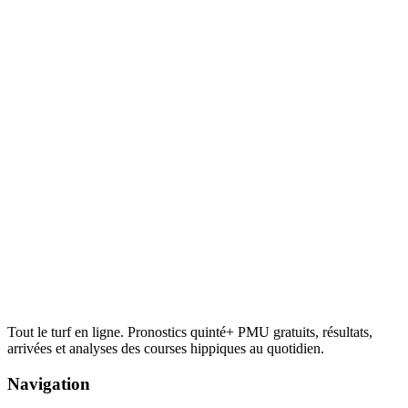
Tout le turf en ligne. Pronostics quinté+ PMU gratuits, résultats,
arrivées et analyses des courses hippiques au quotidien.
Navigation