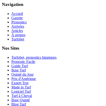
Navigation
Accueil
Gazette
Pronostics
Arrivées
Articles
À propos
Turfobet
Nos Sites
Turfobet, pronostics hippiques
Pronostic Facile
Guide Turf
Base Turf
Quinté du Jour
Prix d'Amérique
Expert Trot
Made in Turf
Logiciel Turf
Turf à Cheval
Base Quinté
Blog Turf