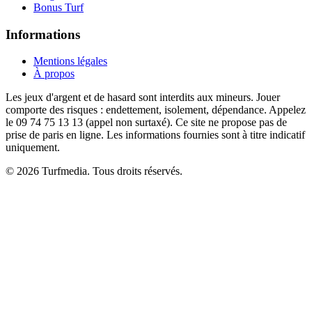
Bonus Turf
Informations
Mentions légales
À propos
Les jeux d'argent et de hasard sont interdits aux mineurs. Jouer
comporte des risques : endettement, isolement, dépendance. Appelez
le 09 74 75 13 13 (appel non surtaxé). Ce site ne propose pas de
prise de paris en ligne. Les informations fournies sont à titre indicatif
uniquement.
© 2026 Turfmedia. Tous droits réservés.