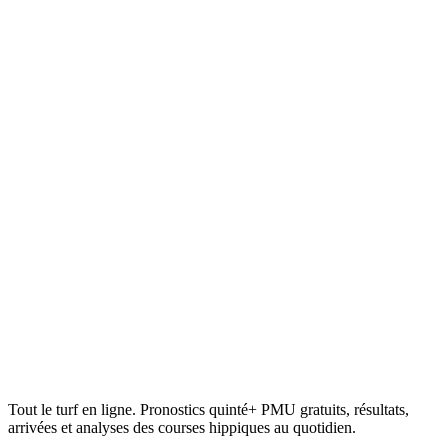
Tout le turf en ligne. Pronostics quinté+ PMU gratuits, résultats,
arrivées et analyses des courses hippiques au quotidien.