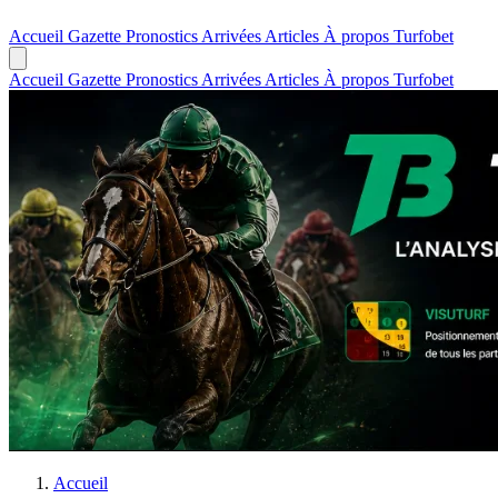
Accueil
Gazette
Pronostics
Arrivées
Articles
À propos
Turfobet
Accueil
Gazette
Pronostics
Arrivées
Articles
À propos
Turfobet
Accueil