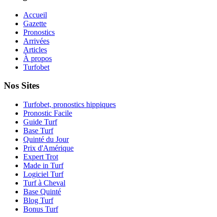
Accueil
Gazette
Pronostics
Arrivées
Articles
À propos
Turfobet
Nos Sites
Turfobet, pronostics hippiques
Pronostic Facile
Guide Turf
Base Turf
Quinté du Jour
Prix d'Amérique
Expert Trot
Made in Turf
Logiciel Turf
Turf à Cheval
Base Quinté
Blog Turf
Bonus Turf