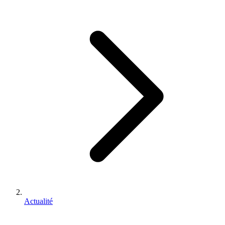
Actualité