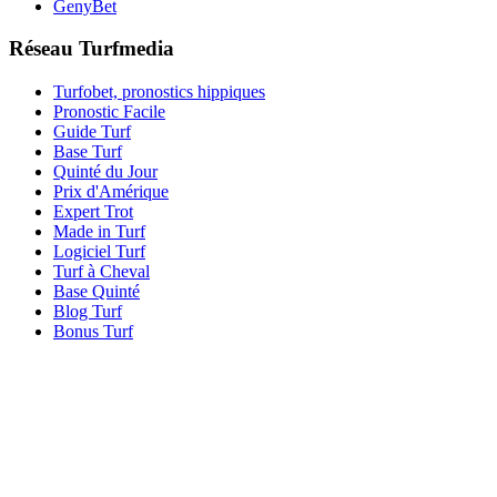
GenyBet
Réseau Turfmedia
Turfobet, pronostics hippiques
Pronostic Facile
Guide Turf
Base Turf
Quinté du Jour
Prix d'Amérique
Expert Trot
Made in Turf
Logiciel Turf
Turf à Cheval
Base Quinté
Blog Turf
Bonus Turf