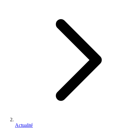
Actualité