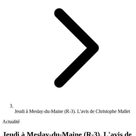
Jeudi à Meslay-du-Maine (R-3). L'avis de Christophe Mallet
Actualité
Jeudi à Meslay-du-Maine (R-3). L'avis de