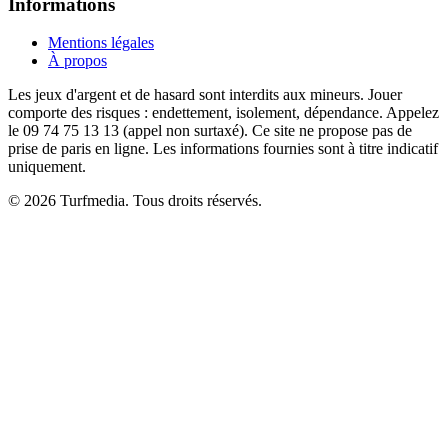
Informations
Mentions légales
À propos
Les jeux d'argent et de hasard sont interdits aux mineurs. Jouer
comporte des risques : endettement, isolement, dépendance. Appelez
le 09 74 75 13 13 (appel non surtaxé). Ce site ne propose pas de
prise de paris en ligne. Les informations fournies sont à titre indicatif
uniquement.
© 2026 Turfmedia. Tous droits réservés.