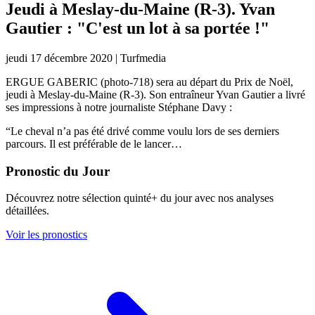
Jeudi à Meslay-du-Maine (R-3). Yvan
Gautier : "C'est un lot à sa portée !"
jeudi 17 décembre 2020
|
Turfmedia
ERGUE GABERIC (photo-718) sera au départ du Prix de Noël,
jeudi à Meslay-du-Maine (R-3). Son entraîneur Yvan Gautier a livré
ses impressions à notre journaliste Stéphane Davy :
“Le cheval n’a pas été drivé comme voulu lors de ses derniers
parcours. Il est préférable de le lancer…
Pronostic du Jour
Découvrez notre sélection quinté+ du jour avec nos analyses
détaillées.
Voir les pronostics