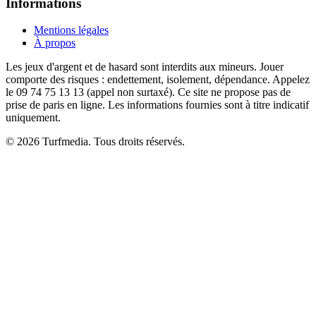
Informations
Mentions légales
À propos
Les jeux d'argent et de hasard sont interdits aux mineurs. Jouer
comporte des risques : endettement, isolement, dépendance. Appelez
le 09 74 75 13 13 (appel non surtaxé). Ce site ne propose pas de
prise de paris en ligne. Les informations fournies sont à titre indicatif
uniquement.
© 2026 Turfmedia. Tous droits réservés.