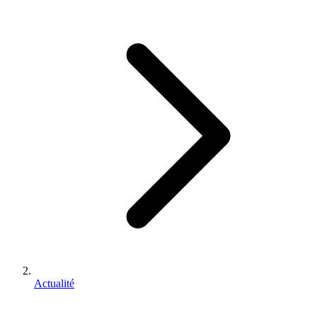
Actualité