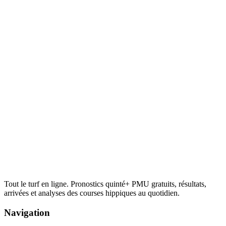
Tout le turf en ligne. Pronostics quinté+ PMU gratuits, résultats,
arrivées et analyses des courses hippiques au quotidien.
Navigation