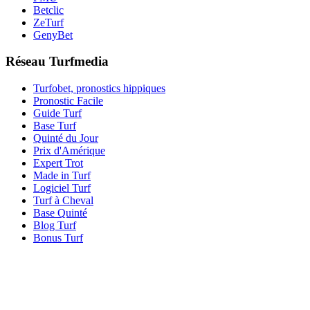
Betclic
ZeTurf
GenyBet
Réseau Turfmedia
Turfobet, pronostics hippiques
Pronostic Facile
Guide Turf
Base Turf
Quinté du Jour
Prix d'Amérique
Expert Trot
Made in Turf
Logiciel Turf
Turf à Cheval
Base Quinté
Blog Turf
Bonus Turf