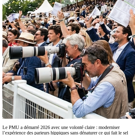
Le PMU a démarré 2026 avec une volonté claire : moderniser
l’expérience des parieurs hippiques sans dénaturer ce qui fait le sel