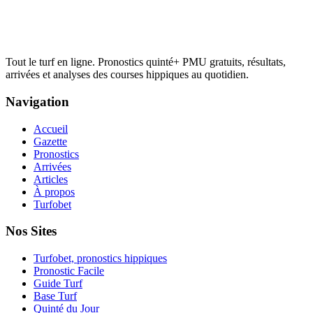
Tout le turf en ligne. Pronostics quinté+ PMU gratuits, résultats,
arrivées et analyses des courses hippiques au quotidien.
Navigation
Accueil
Gazette
Pronostics
Arrivées
Articles
À propos
Turfobet
Nos Sites
Turfobet, pronostics hippiques
Pronostic Facile
Guide Turf
Base Turf
Quinté du Jour