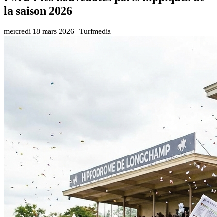
la saison 2026
mercredi 18 mars 2026
|
Turfmedia