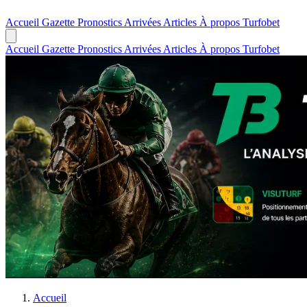
Accueil
Gazette
Pronostics
Arrivées
Articles
À propos
Turfobet
Accueil
Gazette
Pronostics
Arrivées
Articles
À propos
Turfobet
Accueil