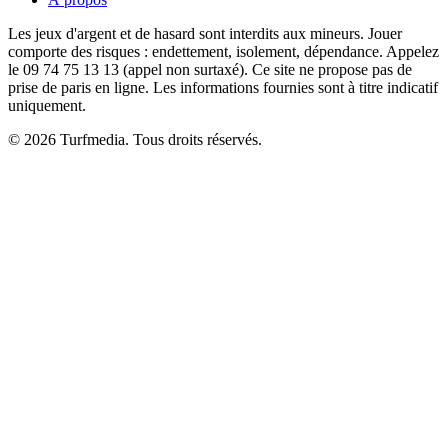
Les jeux d'argent et de hasard sont interdits aux mineurs. Jouer
comporte des risques : endettement, isolement, dépendance. Appelez
le 09 74 75 13 13 (appel non surtaxé). Ce site ne propose pas de
prise de paris en ligne. Les informations fournies sont à titre indicatif
uniquement.
© 2026 Turfmedia. Tous droits réservés.