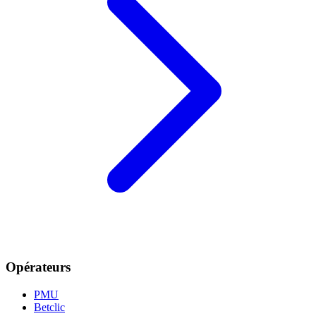
Opérateurs
PMU
Betclic