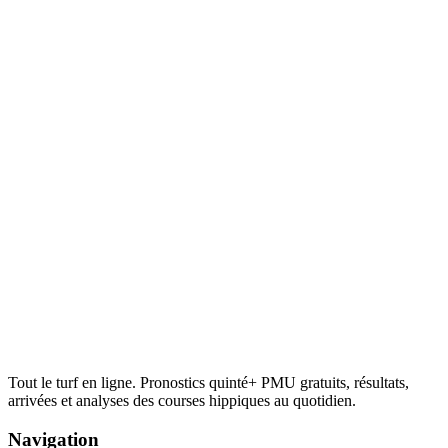
Tout le turf en ligne. Pronostics quinté+ PMU gratuits, résultats,
arrivées et analyses des courses hippiques au quotidien.
Navigation