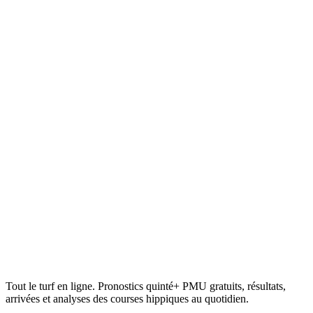
Tout le turf en ligne. Pronostics quinté+ PMU gratuits, résultats,
arrivées et analyses des courses hippiques au quotidien.