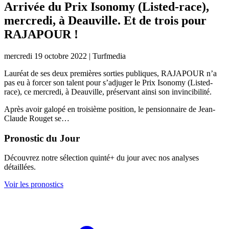
Arrivée du Prix Isonomy (Listed-race),
mercredi, à Deauville. Et de trois pour
RAJAPOUR !
mercredi 19 octobre 2022
|
Turfmedia
Lauréat de ses deux premières sorties publiques, RAJAPOUR n’a
pas eu à forcer son talent pour s’adjuger le Prix Isonomy (Listed-
race), ce mercredi, à Deauville, préservant ainsi son invincibilité.
Après avoir galopé en troisième position, le pensionnaire de Jean-
Claude Rouget se…
Pronostic du Jour
Découvrez notre sélection quinté+ du jour avec nos analyses
détaillées.
Voir les pronostics