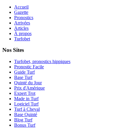
Accueil
Gazette
Pronostics
Arrivées
Articles
À propos
Turfobet
Nos Sites
Turfobet, pronostics hippiques
Pronostic Facile
Guide Turf
Base Turf
Quinté du Jour
Prix d'Amérique
Expert Trot
Made in Turf
Logiciel Turf
Turf à Cheval
Base Quinté
Blog Turf
Bonus Turf