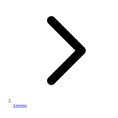
Arrivées