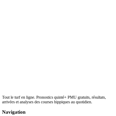
Tout le turf en ligne. Pronostics quinté+ PMU gratuits, résultats,
arrivées et analyses des courses hippiques au quotidien.
Navigation