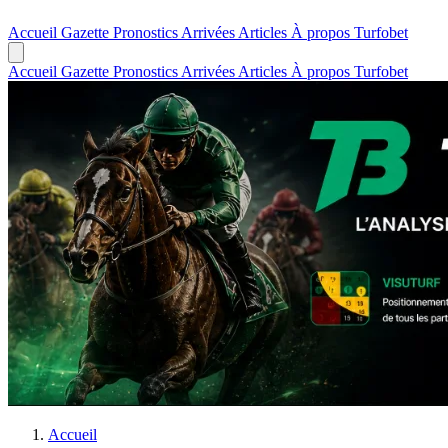
Accueil
Gazette
Pronostics
Arrivées
Articles
À propos
Turfobet
Accueil
Gazette
Pronostics
Arrivées
Articles
À propos
Turfobet
Accueil