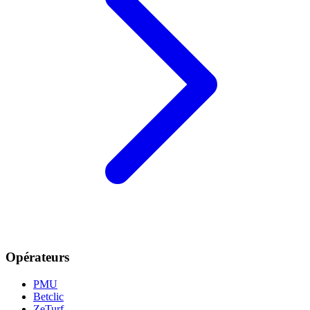
Opérateurs
PMU
Betclic
ZeTurf