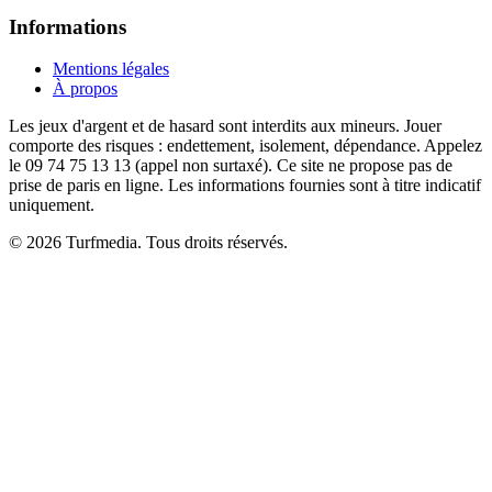
Informations
Mentions légales
À propos
Les jeux d'argent et de hasard sont interdits aux mineurs. Jouer
comporte des risques : endettement, isolement, dépendance. Appelez
le 09 74 75 13 13 (appel non surtaxé). Ce site ne propose pas de
prise de paris en ligne. Les informations fournies sont à titre indicatif
uniquement.
© 2026 Turfmedia. Tous droits réservés.