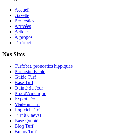
Accueil
Gazette
Pronostics
Arrivées
Articles
À propos
Turfobet
Nos Sites
Turfobet, pronostics hippiques
Pronostic Facile
Guide Turf
Base Turf
Quinté du Jour
Prix d'Amérique
Expert Trot
Made in Turf
Logiciel Turf
Turf à Cheval
Base Quinté
Blog Turf
Bonus Turf