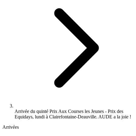
Arrivée du quinté Prix Aux Courses les Jeunes - Prix des
Equidays, lundi à Clairefontaine-Deauville. AUDE a la joie !
Arrivées