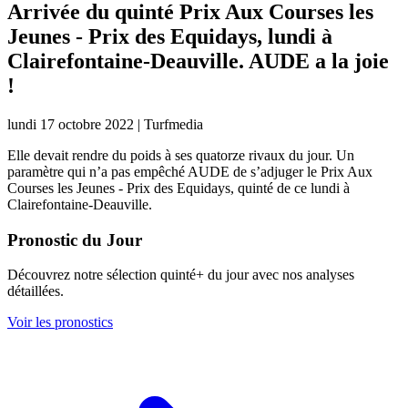
Arrivée du quinté Prix Aux Courses les
Jeunes - Prix des Equidays, lundi à
Clairefontaine-Deauville. AUDE a la joie
!
lundi 17 octobre 2022
|
Turfmedia
Elle devait rendre du poids à ses quatorze rivaux du jour. Un
paramètre qui n’a pas empêché AUDE de s’adjuger le Prix Aux
Courses les Jeunes - Prix des Equidays, quinté de ce lundi à
Clairefontaine-Deauville.
Pronostic du Jour
Découvrez notre sélection quinté+ du jour avec nos analyses
détaillées.
Voir les pronostics