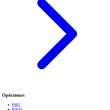
Opérateurs
PMU
Betclic