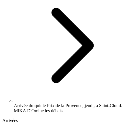
Arrivée du quinté Prix de la Provence, jeudi, à Saint-Cloud.
MIKA D'Omine les débats.
Arrivées