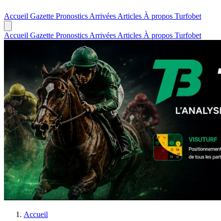
Accueil
Gazette
Pronostics
Arrivées
Articles
À propos
Turfobet
Accueil
Gazette
Pronostics
Arrivées
Articles
À propos
Turfobet
Accueil