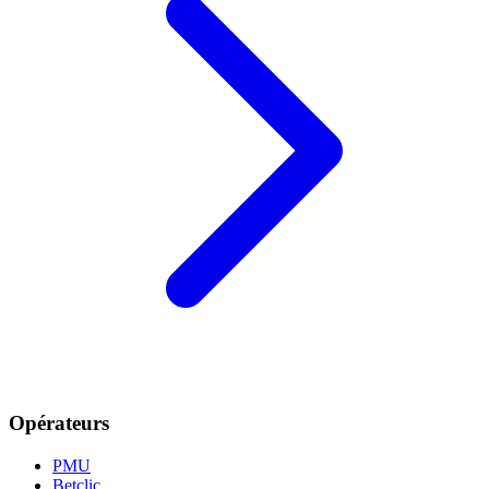
Opérateurs
PMU
Betclic