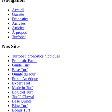
Navigation
Accueil
Gazette
Pronostics
Arrivées
Articles
À propos
Turfobet
Nos Sites
Turfobet, pronostics hippiques
Pronostic Facile
Guide Turf
Base Turf
Quinté du Jour
Prix d'Amérique
Expert Trot
Made in Turf
Logiciel Turf
Turf à Cheval
Base Quinté
Blog Turf
Bonus Turf