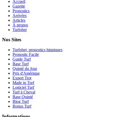
Accueil
Gazette
Pronostics
Arrivées
Articles
À propos
Turfobet
Nos Sites
Turfobet, pronostics hippiques
Pronostic Facile
Guide Turf
Base Turf
Quinté du Jour
Prix d'Amérique
Expert Trot
Made in Turf
Logiciel Turf
Turf à Cheval
Base Quinté
Blog Turf
Bonus Turf
Informations