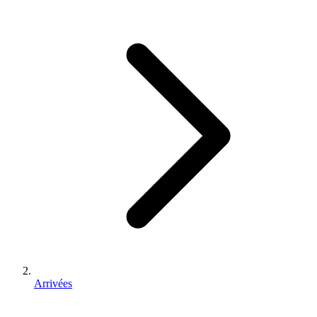
Arrivées