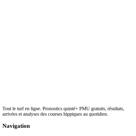
Tout le turf en ligne. Pronostics quinté+ PMU gratuits, résultats,
arrivées et analyses des courses hippiques au quotidien.
Navigation