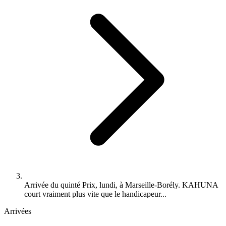
Arrivée du quinté Prix, lundi, à Marseille-Borély. KAHUNA
court vraiment plus vite que le handicapeur...
Arrivées