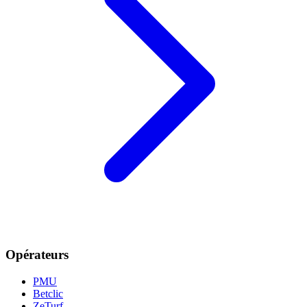
Opérateurs
PMU
Betclic
ZeTurf