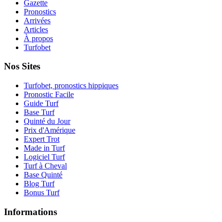
Gazette
Pronostics
Arrivées
Articles
À propos
Turfobet
Nos Sites
Turfobet, pronostics hippiques
Pronostic Facile
Guide Turf
Base Turf
Quinté du Jour
Prix d'Amérique
Expert Trot
Made in Turf
Logiciel Turf
Turf à Cheval
Base Quinté
Blog Turf
Bonus Turf
Informations