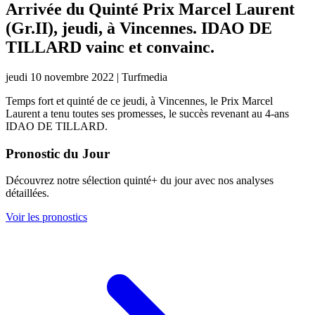
Arrivée du Quinté Prix Marcel Laurent
(Gr.II), jeudi, à Vincennes. IDAO DE
TILLARD vainc et convainc.
jeudi 10 novembre 2022
|
Turfmedia
Temps fort et quinté de ce jeudi, à Vincennes, le Prix Marcel
Laurent a tenu toutes ses promesses, le succès revenant au 4-ans
IDAO DE TILLARD.
Pronostic du Jour
Découvrez notre sélection quinté+ du jour avec nos analyses
détaillées.
Voir les pronostics