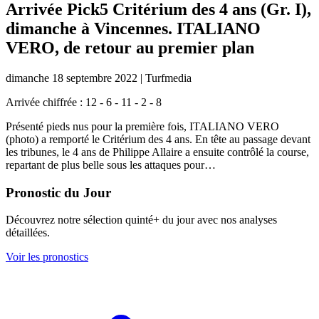
Arrivée Pick5 Critérium des 4 ans (Gr. I),
dimanche à Vincennes. ITALIANO
VERO, de retour au premier plan
dimanche 18 septembre 2022
|
Turfmedia
Arrivée chiffrée : 12 - 6 - 11 - 2 - 8
Présenté pieds nus pour la première fois, ITALIANO VERO
(photo) a remporté le Critérium des 4 ans. En tête au passage devant
les tribunes, le 4 ans de Philippe Allaire a ensuite contrôlé la course,
repartant de plus belle sous les attaques pour…
Pronostic du Jour
Découvrez notre sélection quinté+ du jour avec nos analyses
détaillées.
Voir les pronostics