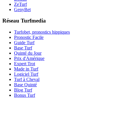
ZeTurf
GenyBet
Réseau Turfmedia
Turfobet, pronostics hippiques
Pronostic Facile
Guide Turf
Base Turf
Quinté du Jour
Prix d'Amérique
Expert Trot
Made in Turf
Logiciel Turf
Turf à Cheval
Base Quinté
Blog Turf
Bonus Turf