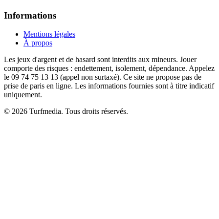
Informations
Mentions légales
À propos
Les jeux d'argent et de hasard sont interdits aux mineurs. Jouer
comporte des risques : endettement, isolement, dépendance. Appelez
le 09 74 75 13 13 (appel non surtaxé). Ce site ne propose pas de
prise de paris en ligne. Les informations fournies sont à titre indicatif
uniquement.
© 2026 Turfmedia. Tous droits réservés.