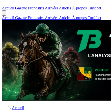
Accueil
Gazette
Pronostics
Arrivées
Articles
À propos
Turfobet
Accueil
Gazette
Pronostics
Arrivées
Articles
À propos
Turfobet
Accueil