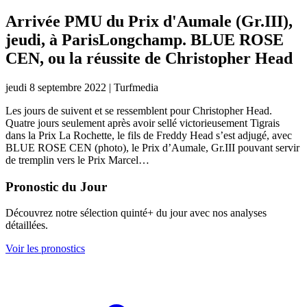
Arrivée PMU du Prix d'Aumale (Gr.III),
jeudi, à ParisLongchamp. BLUE ROSE
CEN, ou la réussite de Christopher Head
jeudi 8 septembre 2022
|
Turfmedia
Les jours de suivent et se ressemblent pour Christopher Head.
Quatre jours seulement après avoir sellé victorieusement Tigrais
dans la Prix La Rochette, le fils de Freddy Head s’est adjugé, avec
BLUE ROSE CEN (photo), le Prix d’Aumale, Gr.III pouvant servir
de tremplin vers le Prix Marcel…
Pronostic du Jour
Découvrez notre sélection quinté+ du jour avec nos analyses
détaillées.
Voir les pronostics