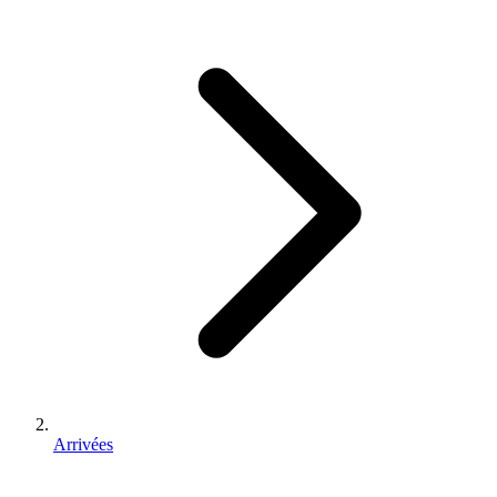
Arrivées