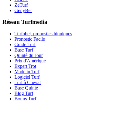
ZeTurf
GenyBet
Réseau Turfmedia
Turfobet, pronostics hippiques
Pronostic Facile
Guide Turf
Base Turf
Quinté du Jour
Prix d'Amérique
Expert Trot
Made in Turf
Logiciel Turf
Turf à Cheval
Base Quinté
Blog Turf
Bonus Turf