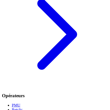
Opérateurs
PMU
Betclic