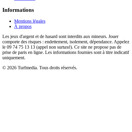
Informations
Mentions légales
À propos
Les jeux d'argent et de hasard sont interdits aux mineurs. Jouer
comporte des risques : endettement, isolement, dépendance. Appelez
le 09 74 75 13 13 (appel non surtaxé). Ce site ne propose pas de
prise de paris en ligne. Les informations fournies sont à titre indicatif
uniquement.
© 2026 Turfmedia. Tous droits réservés.