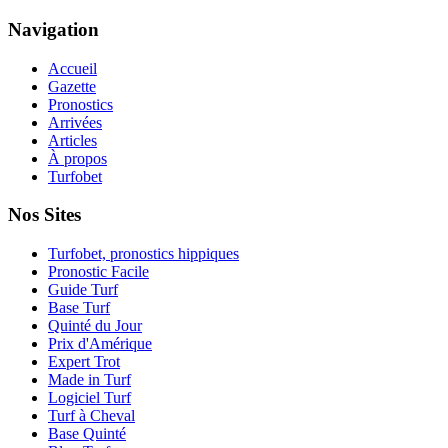
Navigation
Accueil
Gazette
Pronostics
Arrivées
Articles
À propos
Turfobet
Nos Sites
Turfobet, pronostics hippiques
Pronostic Facile
Guide Turf
Base Turf
Quinté du Jour
Prix d'Amérique
Expert Trot
Made in Turf
Logiciel Turf
Turf à Cheval
Base Quinté