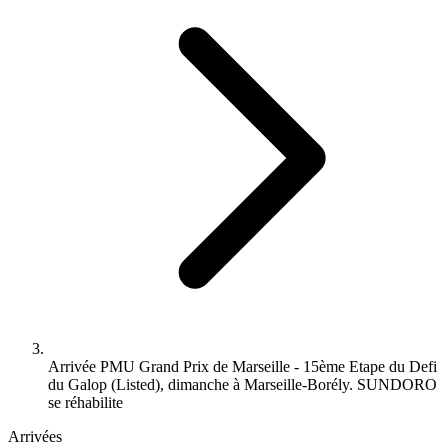
Arrivée PMU Grand Prix de Marseille - 15ème Etape du Defi
du Galop (Listed), dimanche à Marseille-Borély. SUNDORO
se réhabilite
Arrivées