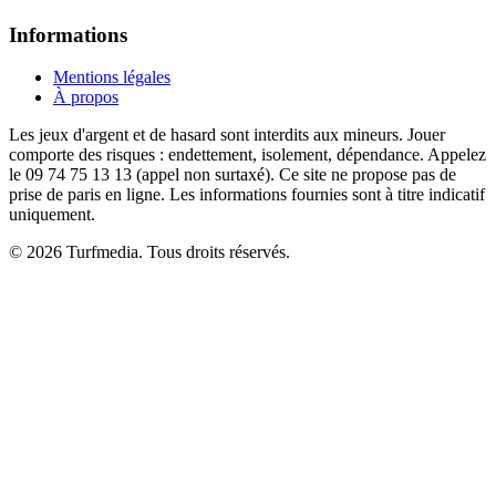
Informations
Mentions légales
À propos
Les jeux d'argent et de hasard sont interdits aux mineurs. Jouer
comporte des risques : endettement, isolement, dépendance. Appelez
le 09 74 75 13 13 (appel non surtaxé). Ce site ne propose pas de
prise de paris en ligne. Les informations fournies sont à titre indicatif
uniquement.
© 2026 Turfmedia. Tous droits réservés.