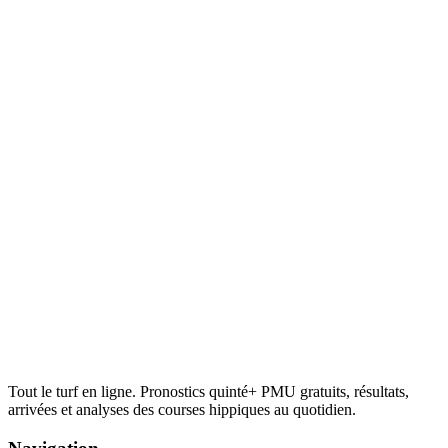
Tout le turf en ligne. Pronostics quinté+ PMU gratuits, résultats,
arrivées et analyses des courses hippiques au quotidien.