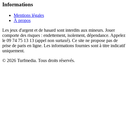
Informations
Mentions légales
À propos
Les jeux d'argent et de hasard sont interdits aux mineurs. Jouer
comporte des risques : endettement, isolement, dépendance. Appelez
le 09 74 75 13 13 (appel non surtaxé). Ce site ne propose pas de
prise de paris en ligne. Les informations fournies sont à titre indicatif
uniquement.
© 2026 Turfmedia. Tous droits réservés.