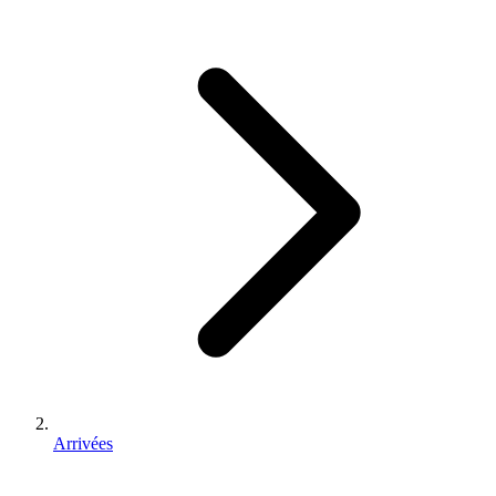
Arrivées