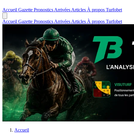
Accueil
Gazette
Pronostics
Arrivées
Articles
À propos
Turfobet
Accueil
Gazette
Pronostics
Arrivées
Articles
À propos
Turfobet
Accueil