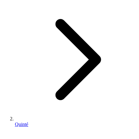
Quinté