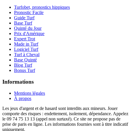
Turfobet, pronostics hippiques
Pronostic Facile
Guide Turf
Base Turf
Quinté du Jour
Prix d'Amérique
Expert Trot
Made in Turf
Logiciel Turf
Turf à Cheval
Base Quinté
Blog Turf
Bonus Turf
Informations
Mentions légales
À propos
Les jeux d'argent et de hasard sont interdits aux mineurs. Jouer
comporte des risques : endettement, isolement, dépendance. Appelez
le 09 74 75 13 13 (appel non surtaxé). Ce site ne propose pas de
prise de paris en ligne. Les informations fournies sont à titre indicatif
uniquement.