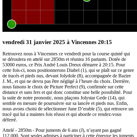
vendredi 31 janvier 2025 à Vincennes 20:15
Retrouvez nous à Vincennes ce vendredi pour la course quinté qui
se déroulera en attelé sur 2850m et réunira 16 partants. Dotée de
53000 euros, ce Prix André Louis Dreux démarre à 20:15. Pour
cette fois-ci, nous positionnerons Diabel (1), qui se plaît sur ce genre
de tracés et pieds nus, devant Jolydole (8), accompagnée de Bazire
J. M., et qui ne devra pas être négligé à l’heure du choix. Derrière,
nous faisons le choix de Picture Perfect (9), confirmée sur cette
distance et sans fers et qui donc constitue une belle possibilité. Pour
la suite de notre pronostic, nous plaçons Jolystar Gede (14), qui
semble en mesure de poursuivre sur sa lancée et pieds nus. Enfin,
nous avons choisi de sélectionner June D’erable (5), qui retrouve un
tracé qui lui a maintes fois réussi et qui aborde ce rendez-vous
déferré.
Attelé - 2850m - Pour juments de 6 ans (J), n’ayant pas gagné
112.000. Sont seules admises à participer à cette épreuve les juments