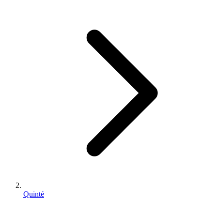
Quinté