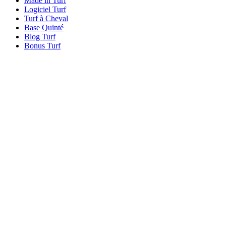
Made in Turf
Logiciel Turf
Turf à Cheval
Base Quinté
Blog Turf
Bonus Turf