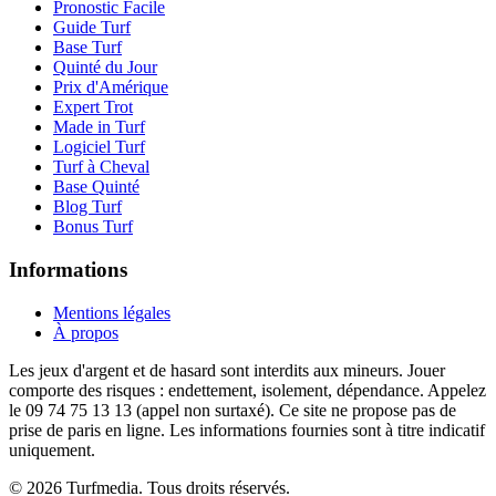
Pronostic Facile
Guide Turf
Base Turf
Quinté du Jour
Prix d'Amérique
Expert Trot
Made in Turf
Logiciel Turf
Turf à Cheval
Base Quinté
Blog Turf
Bonus Turf
Informations
Mentions légales
À propos
Les jeux d'argent et de hasard sont interdits aux mineurs. Jouer
comporte des risques : endettement, isolement, dépendance. Appelez
le 09 74 75 13 13 (appel non surtaxé). Ce site ne propose pas de
prise de paris en ligne. Les informations fournies sont à titre indicatif
uniquement.
© 2026 Turfmedia. Tous droits réservés.