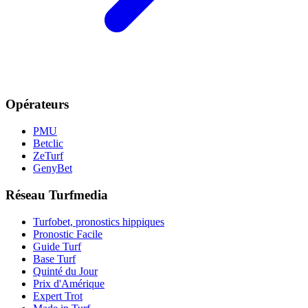
Opérateurs
PMU
Betclic
ZeTurf
GenyBet
Réseau Turfmedia
Turfobet, pronostics hippiques
Pronostic Facile
Guide Turf
Base Turf
Quinté du Jour
Prix d'Amérique
Expert Trot