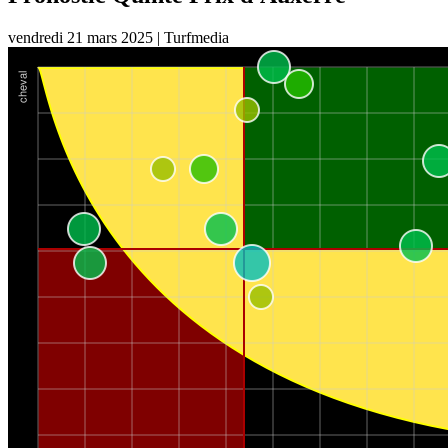
vendredi 21 mars 2025
|
Turfmedia