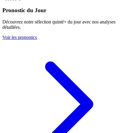
Pronostic du Jour
Découvrez notre sélection quinté+ du jour avec nos analyses
détaillées.
Voir les pronostics