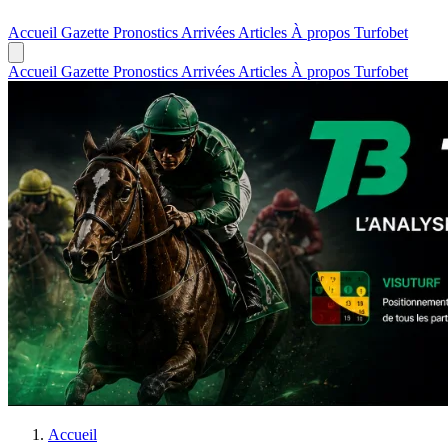
Accueil
Gazette
Pronostics
Arrivées
Articles
À propos
Turfobet
Accueil
Gazette
Pronostics
Arrivées
Articles
À propos
Turfobet
Accueil