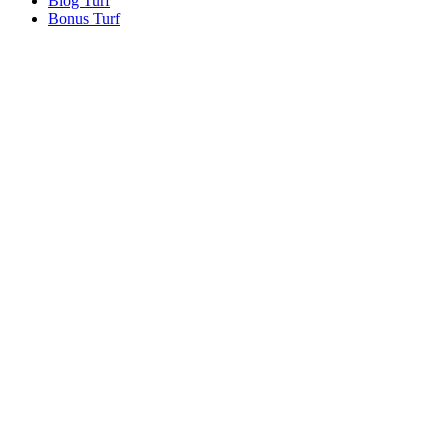
Blog Turf
Bonus Turf