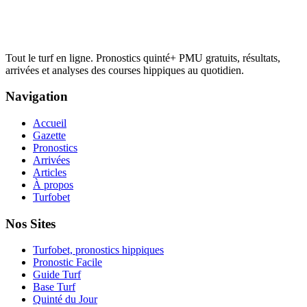
Tout le turf en ligne. Pronostics quinté+ PMU gratuits, résultats,
arrivées et analyses des courses hippiques au quotidien.
Navigation
Accueil
Gazette
Pronostics
Arrivées
Articles
À propos
Turfobet
Nos Sites
Turfobet, pronostics hippiques
Pronostic Facile
Guide Turf
Base Turf
Quinté du Jour