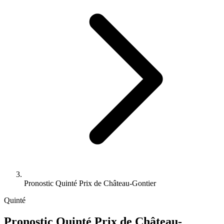
Pronostic Quinté Prix de Château-Gontier
Quinté
Pronostic Quinté Prix de Château-