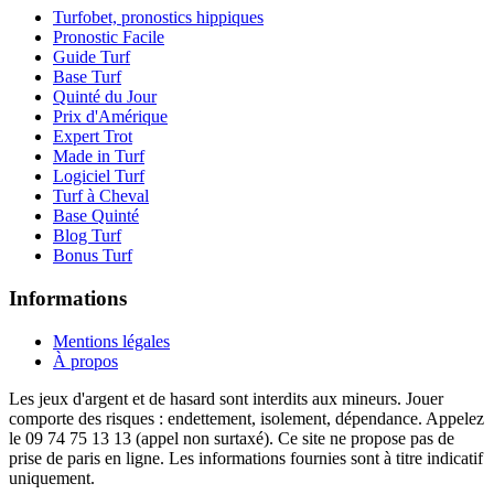
Turfobet, pronostics hippiques
Pronostic Facile
Guide Turf
Base Turf
Quinté du Jour
Prix d'Amérique
Expert Trot
Made in Turf
Logiciel Turf
Turf à Cheval
Base Quinté
Blog Turf
Bonus Turf
Informations
Mentions légales
À propos
Les jeux d'argent et de hasard sont interdits aux mineurs. Jouer
comporte des risques : endettement, isolement, dépendance. Appelez
le 09 74 75 13 13 (appel non surtaxé). Ce site ne propose pas de
prise de paris en ligne. Les informations fournies sont à titre indicatif
uniquement.