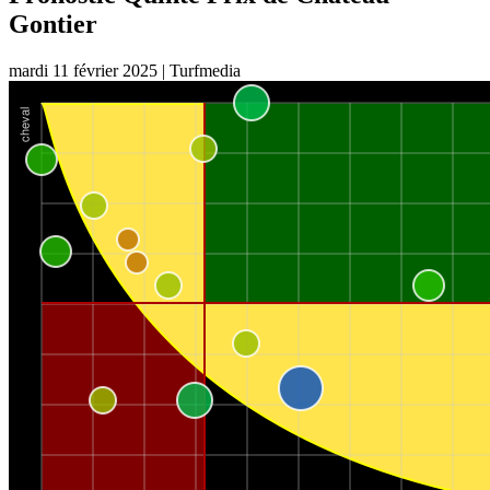
Gontier
mardi 11 février 2025
|
Turfmedia