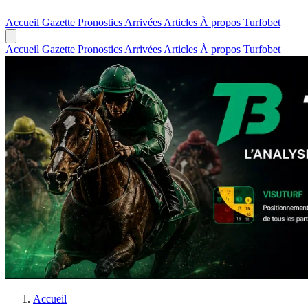
Accueil
Gazette
Pronostics
Arrivées
Articles
À propos
Turfobet
Accueil
Gazette
Pronostics
Arrivées
Articles
À propos
Turfobet
Accueil