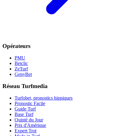
Opérateurs
PMU
Betclic
ZeTurf
GenyBet
Réseau Turfmedia
Turfobet, pronostics hippiques
Pronostic Facile
Guide Turf
Base Turf
Quinté du Jour
Prix d'Amérique
Expert Trot