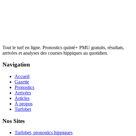
Tout le turf en ligne. Pronostics quinté+ PMU gratuits, résultats,
arrivées et analyses des courses hippiques au quotidien.
Navigation
Accueil
Gazette
Pronostics
Arrivées
Articles
À propos
Turfobet
Nos Sites
Turfobet, pronostics hippiques