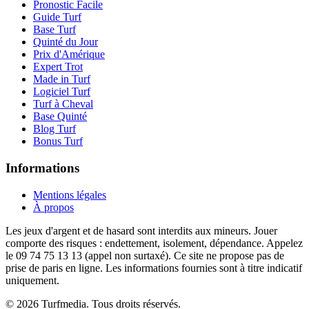
Pronostic Facile
Guide Turf
Base Turf
Quinté du Jour
Prix d'Amérique
Expert Trot
Made in Turf
Logiciel Turf
Turf à Cheval
Base Quinté
Blog Turf
Bonus Turf
Informations
Mentions légales
À propos
Les jeux d'argent et de hasard sont interdits aux mineurs. Jouer
comporte des risques : endettement, isolement, dépendance. Appelez
le 09 74 75 13 13 (appel non surtaxé). Ce site ne propose pas de
prise de paris en ligne. Les informations fournies sont à titre indicatif
uniquement.
© 2026 Turfmedia. Tous droits réservés.