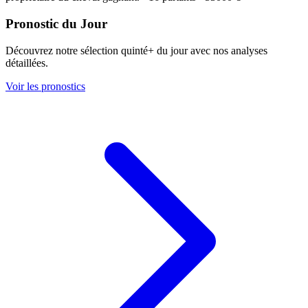
Pronostic du Jour
Découvrez notre sélection quinté+ du jour avec nos analyses
détaillées.
Voir les pronostics