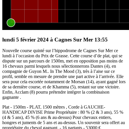
lundi 5 février 2024 à Cagnes Sur Mer 13:55
Nouvelle course quinté sur l’hippodrome de Cagnes Sur Mer ce
lundi à l’occasion du Prix de Grasse. Cette course d’de plat, qui se
dispute sur un parcours de 1500m, met en opposition pas moins de
16 chevaux parmi lesquels nous sélectionnerons Dantes (4), en
compagnie de Guyon M.. In The Mood (3), très à l’aise sur ce
profil, semble en mesure de prendre une part active à l’arrivée. Elle
sera pour cela escortée notamment de Morsan (14), ayant gagné lors
de sa dernière course, et de Khamma (5), restant sur une victoire.
Enfin, Acclam (8) pourra prétendre intégrer la combinaison
gagnante .
Plat - 1500m - PLAT, 1500 mètres , Corde à GAUCHE-
HANDICAP DIVISE Prime Propriétaire : 80 % (2 & 3 ans), 55 %
(4 & 5 ans), 45 % (6 ans & au-dessus) Pour chevaux entiers,
hongres et juments de 5 ans et au-dessus. Un souvenir sera offert au
propriétaire du cheval gagnant. - 16 partants - 53000 €