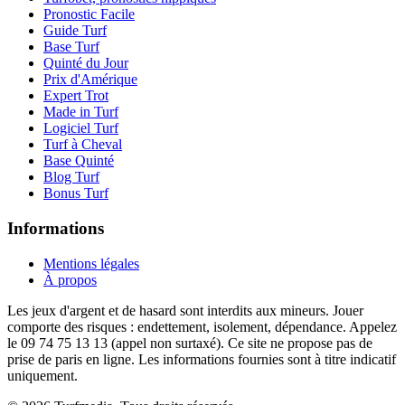
Pronostic Facile
Guide Turf
Base Turf
Quinté du Jour
Prix d'Amérique
Expert Trot
Made in Turf
Logiciel Turf
Turf à Cheval
Base Quinté
Blog Turf
Bonus Turf
Informations
Mentions légales
À propos
Les jeux d'argent et de hasard sont interdits aux mineurs. Jouer
comporte des risques : endettement, isolement, dépendance. Appelez
le 09 74 75 13 13 (appel non surtaxé). Ce site ne propose pas de
prise de paris en ligne. Les informations fournies sont à titre indicatif
uniquement.