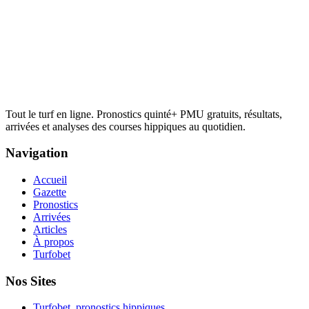
Tout le turf en ligne. Pronostics quinté+ PMU gratuits, résultats,
arrivées et analyses des courses hippiques au quotidien.
Navigation
Accueil
Gazette
Pronostics
Arrivées
Articles
À propos
Turfobet
Nos Sites
Turfobet, pronostics hippiques