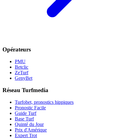
Opérateurs
PMU
Betclic
ZeTurf
GenyBet
Réseau Turfmedia
Turfobet, pronostics hippiques
Pronostic Facile
Guide Turf
Base Turf
Quinté du Jour
Prix d'Amérique
Expert Trot