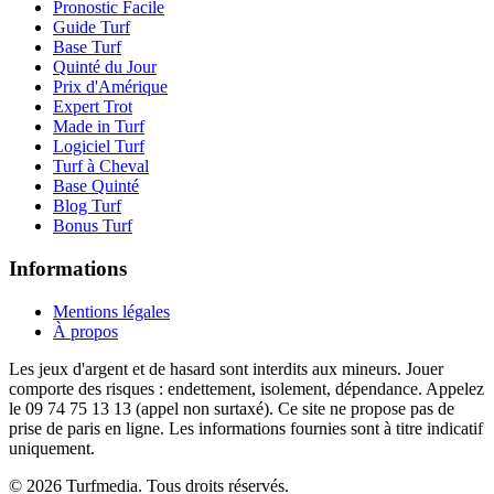
Pronostic Facile
Guide Turf
Base Turf
Quinté du Jour
Prix d'Amérique
Expert Trot
Made in Turf
Logiciel Turf
Turf à Cheval
Base Quinté
Blog Turf
Bonus Turf
Informations
Mentions légales
À propos
Les jeux d'argent et de hasard sont interdits aux mineurs. Jouer
comporte des risques : endettement, isolement, dépendance. Appelez
le 09 74 75 13 13 (appel non surtaxé). Ce site ne propose pas de
prise de paris en ligne. Les informations fournies sont à titre indicatif
uniquement.
© 2026 Turfmedia. Tous droits réservés.