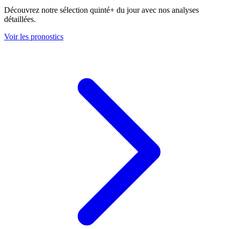
Découvrez notre sélection quinté+ du jour avec nos analyses
détaillées.
Voir les pronostics