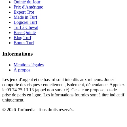
Quinté du Jour
Prix d'Amérique
Expert Trot
Made in Turf
Logiciel Turf
Turf à Cheval
Base Quinté
Blog Turf
Bonus Turf
Informations
Mentions légales
À propos
Les jeux d'argent et de hasard sont interdits aux mineurs. Jouer
comporte des risques : endettement, isolement, dépendance. Appelez
le 09 74 75 13 13 (appel non surtaxé). Ce site ne propose pas de
prise de paris en ligne. Les informations fournies sont à titre indicatif
uniquement.
© 2026 Turfmedia. Tous droits réservés.