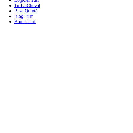
Logiciel Turf
Turf à Cheval
Base Quinté
Blog Turf
Bonus Turf