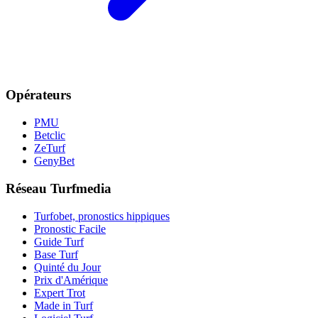
Opérateurs
PMU
Betclic
ZeTurf
GenyBet
Réseau Turfmedia
Turfobet, pronostics hippiques
Pronostic Facile
Guide Turf
Base Turf
Quinté du Jour
Prix d'Amérique
Expert Trot
Made in Turf