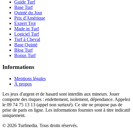
Guide Turf
Base Turf
Quinté du Jour
Prix d'Amérique
Expert Trot
Made in Turf
Logiciel Turf
Turf à Cheval
Base Quinté
Blog Turf
Bonus Turf
Informations
Mentions légales
À propos
Les jeux d'argent et de hasard sont interdits aux mineurs. Jouer
comporte des risques : endettement, isolement, dépendance. Appelez
le 09 74 75 13 13 (appel non surtaxé). Ce site ne propose pas de
prise de paris en ligne. Les informations fournies sont à titre indicatif
uniquement.
© 2026 Turfmedia. Tous droits réservés.