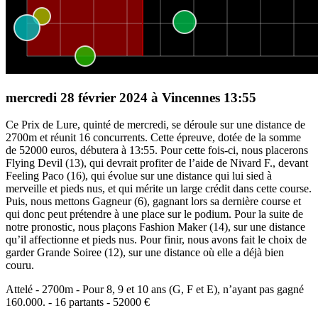
mercredi 28 février 2024 à Vincennes 13:55
Ce Prix de Lure, quinté de mercredi, se déroule sur une distance de
2700m et réunit 16 concurrents. Cette épreuve, dotée de la somme
de 52000 euros, débutera à 13:55. Pour cette fois-ci, nous placerons
Flying Devil (13), qui devrait profiter de l’aide de Nivard F., devant
Feeling Paco (16), qui évolue sur une distance qui lui sied à
merveille et pieds nus, et qui mérite un large crédit dans cette course.
Puis, nous mettons Gagneur (6), gagnant lors sa dernière course et
qui donc peut prétendre à une place sur le podium. Pour la suite de
notre pronostic, nous plaçons Fashion Maker (14), sur une distance
qu’il affectionne et pieds nus. Pour finir, nous avons fait le choix de
garder Grande Soiree (12), sur une distance où elle a déjà bien
couru.
Attelé - 2700m - Pour 8, 9 et 10 ans (G, F et E), n’ayant pas gagné
160.000. - 16 partants - 52000 €