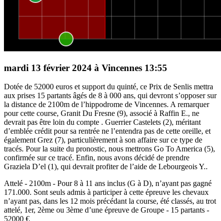
mardi 13 février 2024 à Vincennes 13:55
Dotée de 52000 euros et support du quinté, ce Prix de Senlis mettra
aux prises 15 partants âgés de 8 à 000 ans, qui devront s’opposer sur
la distance de 2100m de l’hippodrome de Vincennes. A remarquer
pour cette course, Granit Du Fresne (9), associé à Raffin E., ne
devrait pas être loin du compte . Guerrier Castelets (2), méritant
d’emblée crédit pour sa rentrée ne l’entendra pas de cette oreille, et
également Grez (7), particulièrement à son affaire sur ce type de
tracés. Pour la suite du pronostic, nous mettrons Go To America (5),
confirmée sur ce tracé. Enfin, nous avons décidé de prendre
Graziela D’el (1), qui devrait profiter de l’aide de Lebourgeois Y..
Attelé - 2100m - Pour 8 à 11 ans inclus (G à D), n’ayant pas gagné
171.000. Sont seuls admis à participer à cette épreuve les chevaux
n’ayant pas, dans les 12 mois précédant la course, été classés, au trot
attelé, 1er, 2ème ou 3ème d’une épreuve de Groupe - 15 partants -
52000 €