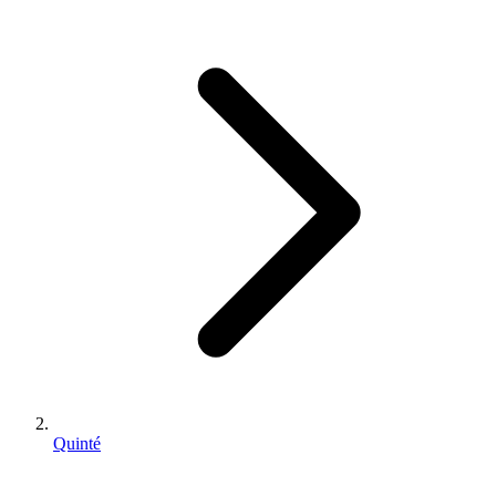
Quinté