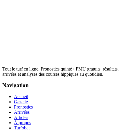
Tout le turf en ligne. Pronostics quinté+ PMU gratuits, résultats,
arrivées et analyses des courses hippiques au quotidien.
Navigation
Accueil
Gazette
Pronostics
Arrivées
Articles
À propos
Turfobet