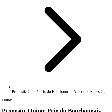
Pronostic Quinté Prix du Bourbonnais-Amérique Races Q2
Quinté
Pronostic Quinté Prix du Bourbonnais-