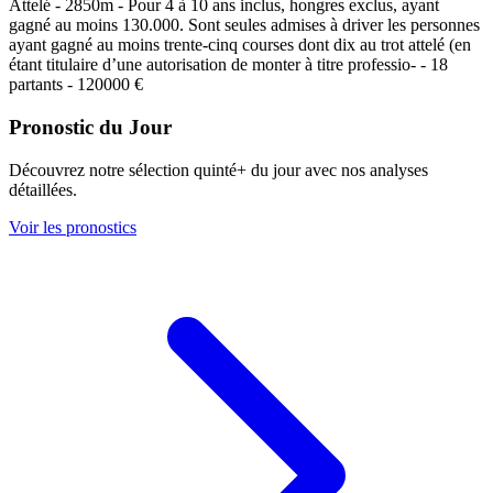
Attelé - 2850m - Pour 4 à 10 ans inclus, hongres exclus, ayant
gagné au moins 130.000. Sont seules admises à driver les personnes
ayant gagné au moins trente-cinq courses dont dix au trot attelé (en
étant titulaire d’une autorisation de monter à titre professio- - 18
partants - 120000 €
Pronostic du Jour
Découvrez notre sélection quinté+ du jour avec nos analyses
détaillées.
Voir les pronostics