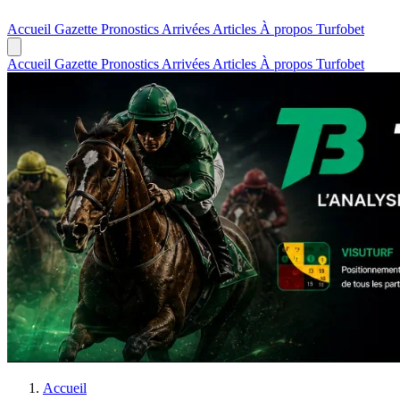
Accueil
Gazette
Pronostics
Arrivées
Articles
À propos
Turfobet
Accueil
Gazette
Pronostics
Arrivées
Articles
À propos
Turfobet
Accueil