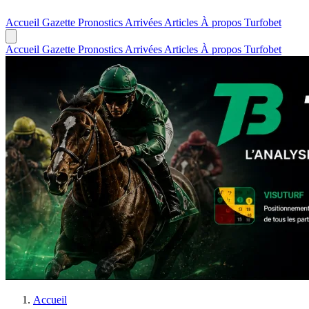
Accueil
Gazette
Pronostics
Arrivées
Articles
À propos
Turfobet
Accueil
Gazette
Pronostics
Arrivées
Articles
À propos
Turfobet
Accueil