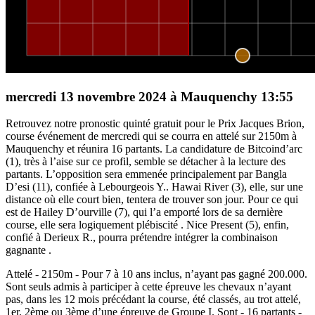
mercredi 13 novembre 2024 à Mauquenchy 13:55
Retrouvez notre pronostic quinté gratuit pour le Prix Jacques Brion,
course événement de mercredi qui se courra en attelé sur 2150m à
Mauquenchy et réunira 16 partants. La candidature de Bitcoind’arc
(1), très à l’aise sur ce profil, semble se détacher à la lecture des
partants. L’opposition sera emmenée principalement par Bangla
D’esi (11), confiée à Lebourgeois Y.. Hawai River (3), elle, sur une
distance où elle court bien, tentera de trouver son jour. Pour ce qui
est de Hailey D’ourville (7), qui l’a emporté lors de sa dernière
course, elle sera logiquement plébiscité . Nice Present (5), enfin,
confié à Derieux R., pourra prétendre intégrer la combinaison
gagnante .
Attelé - 2150m - Pour 7 à 10 ans inclus, n’ayant pas gagné 200.000.
Sont seuls admis à participer à cette épreuve les chevaux n’ayant
pas, dans les 12 mois précédant la course, été classés, au trot attelé,
1er, 2ème ou 3ème d’une épreuve de Groupe I. Sont - 16 partants -