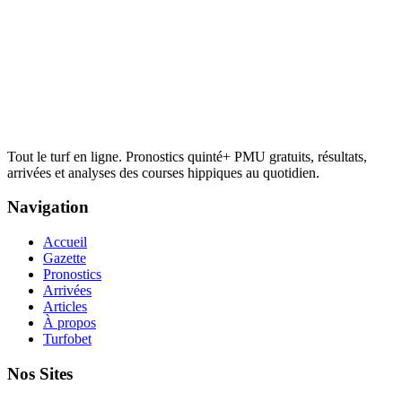
Tout le turf en ligne. Pronostics quinté+ PMU gratuits, résultats,
arrivées et analyses des courses hippiques au quotidien.
Navigation
Accueil
Gazette
Pronostics
Arrivées
Articles
À propos
Turfobet
Nos Sites