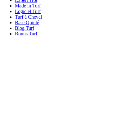
Expert Trot
Made in Turf
Logiciel Turf
Turf à Cheval
Base Quinté
Blog Turf
Bonus Turf