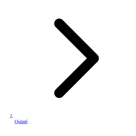
Quinté