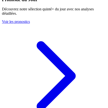
Découvrez notre sélection quinté+ du jour avec nos analyses
détaillées.
Voir les pronostics