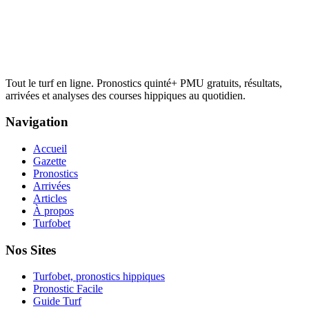
Tout le turf en ligne. Pronostics quinté+ PMU gratuits, résultats,
arrivées et analyses des courses hippiques au quotidien.
Navigation
Accueil
Gazette
Pronostics
Arrivées
Articles
À propos
Turfobet
Nos Sites
Turfobet, pronostics hippiques
Pronostic Facile
Guide Turf