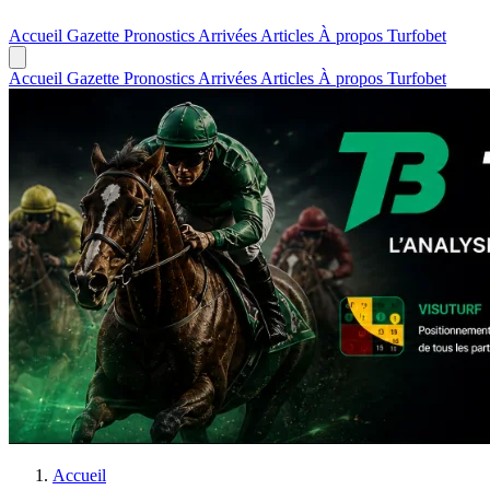
Accueil
Gazette
Pronostics
Arrivées
Articles
À propos
Turfobet
Accueil
Gazette
Pronostics
Arrivées
Articles
À propos
Turfobet
Accueil