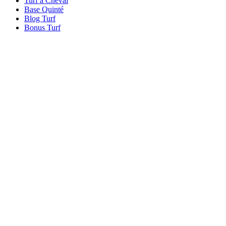
Turf à Cheval
Base Quinté
Blog Turf
Bonus Turf