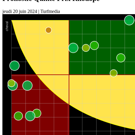
jeudi 20 juin 2024
|
Turfmedia